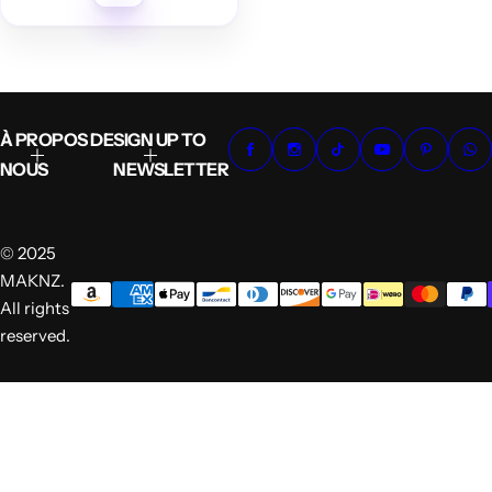
r
i
x
r
é
g
u
l
i
e
À PROPOS DE
SIGN UP TO
r
NOUS
NEWSLETTER
© 2025
MAKNZ.
All rights
reserved.