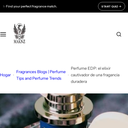
S
✨ Find your perfect fragrance match.
START QUIZ
Fragrances For
Support
a
l
Men
CONTACT US
t
a
r
Women
FAQ
a
l
Unisex
BLOGS
c
o
Perfume EDP: el elixir
All Fragrances
About Us
Fragrances Blogs | Perfume
n
Hogar
cautivador de una fragancia
Tips and Perfume Trends
duradera
t
Track Your Order
e
n
i
d
o