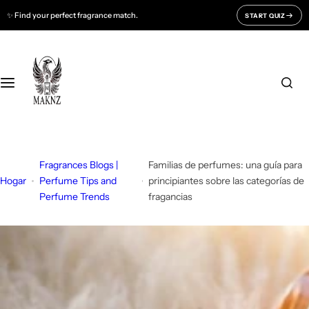
S
✨ Find your perfect fragrance match.
START QUIZ
Fragrances For
Support
a
l
Men
CONTACT US
t
a
r
Women
FAQ
a
l
Unisex
BLOGS
c
o
Fragrances Blogs |
Familias de perfumes: una guía para
All Fragrances
About Us
n
Hogar
Perfume Tips and
principiantes sobre las categorías de
Perfume Trends
fragancias
t
Track Your Order
e
n
i
d
o