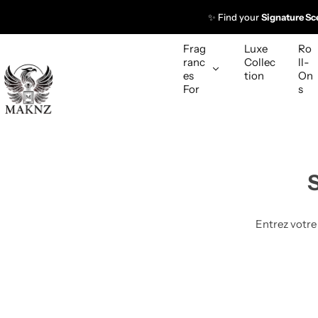
P
✨ Find your
Signature Sc
a
s
Frag
Luxe
Ro
s
ranc
Collec
ll-
es
tion
On
e
For
s
r
a
u
c
o
n
t
e
Entrez votre
n
u