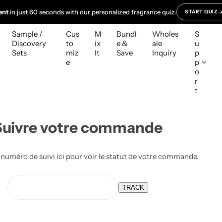
ent
in just 60 seconds with our personalized fragrance quiz.
START QUIZ
Sample /
Cus
M
Bundl
Wholes
S
Discovery
to
ix
e &
ale
u
Sets
miz
It
Save
Inquiry
p
e
p
o
r
t
Suivre votre commande
 numéro de suivi ici pour voir le statut de votre commande.